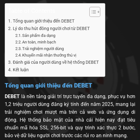
Table of Contents
Tổng quan giới thiệu đến DEBET
Lý do thu hút đông người chơi từ DEBET
Sản phẩm đa dạng
An toàn, minh bạch
Trải nghiệm người dùng
Khuyến mãi nhận thưởng thú vị
Đánh giá của người dùng về hệ thống DEBET
Kết luận
Tổng quan giới thiệu đến DEBET
DEBET
là nền tảng giải trí trực tuyến đa dạng, phục vụ hơn
1,2 triệu người dùng đăng ký tính đến năm 2025, mang lại
trải nghiệm chơi mượt mà trên cả web và ứng dụng di
động. Hệ thống bảo mật của nhà cái hiện nay đạt tiêu
chuẩn mã hóa SSL 256-bit và quy trình xác thực 2 bước,
bảo vệ dữ liệu người chơi trước các rủi ro an ninh mạng.