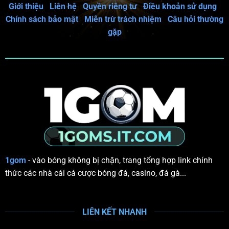
Giới thiệu
|
Liên hệ
|
Quyền riêng tư
|
Điều khoản sử dụng
|
Chính sách bảo mật
|
Miễn trừ trách nhiệm
|
Câu hỏi thường
gặp
1gom
- vào bóng không bị chặn, trang tổng hợp link chính
thức các nhà cái cá cược bóng đá, casino, đá gà...
LIÊN KẾT NHANH