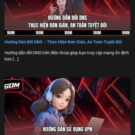
Hướng Dẫn Đổi DNS – Thực Hiện Đơn Giản, An Toàn Tuyệt Đối
Hướng dẫn đổi DNS trên điện thoại giúp bạn truy cập mạng ổn định
hơn [...]