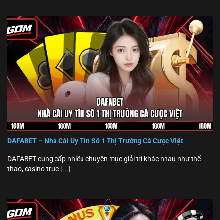
DAFABET – Nhà Cái Uy Tín Số 1 Thị Trường Cá Cược Việt
DAFABET cung cấp nhiều chuyên mục giải trí khác nhau như thể
thao, casino trực [...]