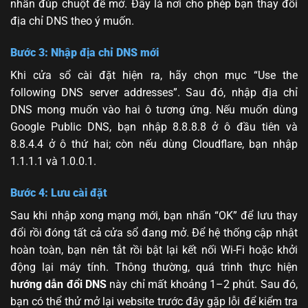
nhấn đúp chuột để mở. Đây là nơi cho phép bạn thay đổi
địa chỉ DNS theo ý muốn.
Bước 3: Nhập địa chỉ DNS mới
Khi cửa sổ cài đặt hiện ra, hãy chọn mục “Use the
following DNS server addresses”. Sau đó, nhập địa chỉ
DNS mong muốn vào hai ô tương ứng. Nếu muốn dùng
Google Public DNS, bạn nhập 8.8.8.8 ở ô đầu tiên và
8.8.4.4 ở ô thứ hai; còn nếu dùng Cloudflare, bạn nhập
1.1.1.1 và 1.0.0.1.
Bước 4: Lưu cài đặt
Sau khi nhập xong mạng mới, bạn nhấn “OK” để lưu thay
đổi rồi đóng tất cả cửa sổ đang mở. Để hệ thống cập nhật
hoàn toàn, bạn nên tắt rồi bật lại kết nối Wi-Fi hoặc khởi
động lại máy tính. Thông thường, quá trình thực hiện
hướng dẫn đổi DNS
này chỉ mất khoảng 1–2 phút. Sau đó,
bạn có thể thử mở lại website trước đây gặp lỗi để kiểm tra