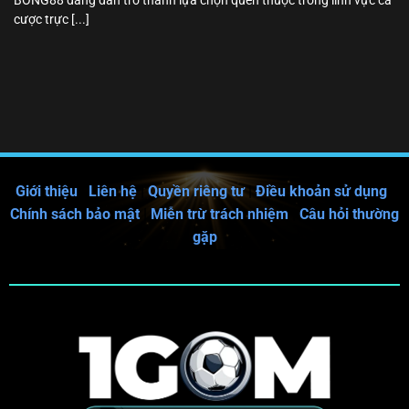
BONG88 đang dần trở thành lựa chọn quen thuộc trong lĩnh vực cá
cược trực [...]
Giới thiệu
|
Liên hệ
|
Quyền riêng tư
|
Điều khoản sử dụng
|
Chính sách bảo mật
|
Miễn trừ trách nhiệm
|
Câu hỏi thường
gặp