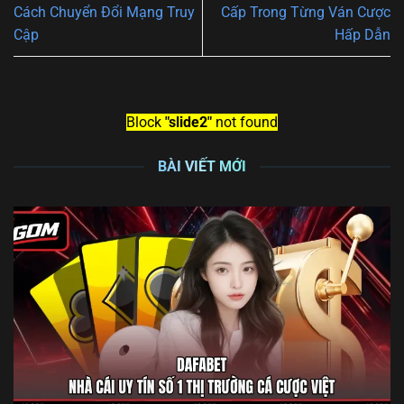
Cách Chuyển Đổi Mạng Truy
Cấp Trong Từng Ván Cược
Cập
Hấp Dẫn
Block
"slide2"
not found
BÀI VIẾT MỚI