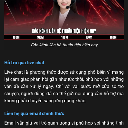
Các kênh liên hệ thuận tiện hiện nay
Hỗ trợ qua live chat
Live chat là phương thức được sử dụng phổ biến vì mang
lại cảm giác phản hồi gần như tức thời, phù hợp với những
vấn đề cần xử lý ngay. Chỉ với vài bước mở cửa sổ trò
chuyện, người dùng đã có thể gửi nội dung cần hỗ trợ mà
không phải chuyển sang ứng dụng khác.
Liên hệ qua email chính thức
Email vẫn giữ vai trò quan trọng vì phù hợp với những tình