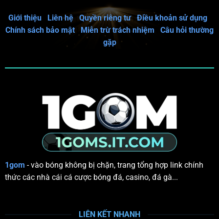
Giới thiệu
|
Liên hệ
|
Quyền riêng tư
|
Điều khoản sử dụng
|
Chính sách bảo mật
|
Miễn trừ trách nhiệm
|
Câu hỏi thường
gặp
1gom
- vào bóng không bị chặn, trang tổng hợp link chính
thức các nhà cái cá cược bóng đá, casino, đá gà...
LIÊN KẾT NHANH