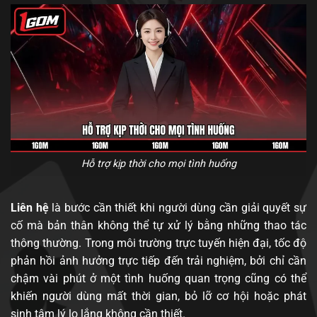
Hỗ trợ kịp thời cho mọi tình huống
Liên hệ
là bước cần thiết khi người dùng cần giải quyết sự
cố mà bản thân không thể tự xử lý bằng những thao tác
thông thường. Trong môi trường trực tuyến hiện đại, tốc độ
phản hồi ảnh hưởng trực tiếp đến trải nghiệm, bởi chỉ cần
chậm vài phút ở một tình huống quan trọng cũng có thể
khiến người dùng mất thời gian, bỏ lỡ cơ hội hoặc phát
sinh tâm lý lo lắng không cần thiết.