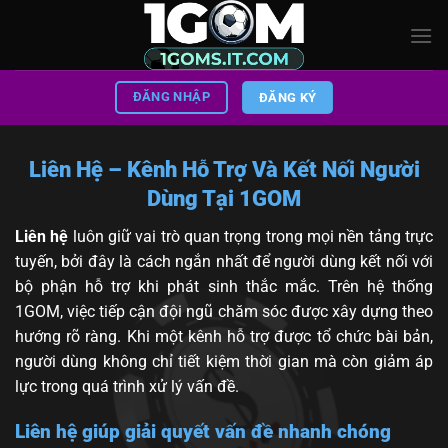
Bỏ
qua
nội
dung
ĐĂNG NHẬP
ĐĂNG KÝ
Liên Hệ – Kênh Hỗ Trợ Và Kết Nối Người
Dùng Tại 1GOM
Liên hệ
luôn giữ vai trò quan trọng trong mọi nền tảng trực
tuyến, bởi đây là cách ngắn nhất để người dùng kết nối với
bộ phận hỗ trợ khi phát sinh thắc mắc. Trên hệ thống
1GOM, việc tiếp cận đội ngũ chăm sóc được xây dựng theo
hướng rõ ràng. Khi một kênh hỗ trợ được tổ chức bài bản,
người dùng không chỉ tiết kiệm thời gian mà còn giảm áp
lực trong quá trình xử lý vấn đề.
Liên hệ giúp giải quyết vấn đề nhanh chóng